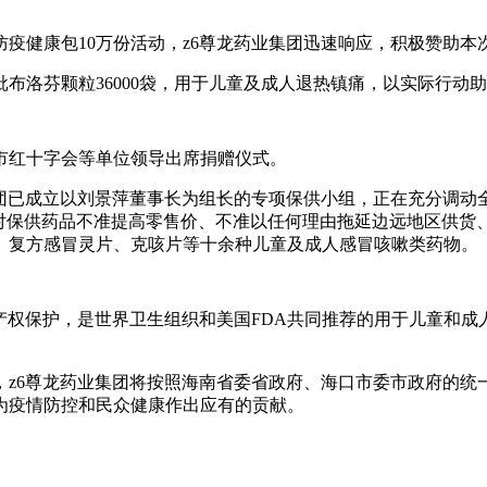
疫健康包10万份活动，z6尊龙药业集团迅速响应，积极赞助本
批布洛芬颗粒36000袋，用于儿童及成人退热镇痛，以实际行动
市红十字会等单位领导出席捐赠仪式。
团已成立以刘景萍董事长为组长的专项保供小组，正在充分调动
对保供药品不准提高零售价、不准以任何理由拖延边远地区供货
、复方感冒灵片、克咳片等十余种儿童及成人感冒咳嗽类药物。
产权保护，是世界卫生组织和美国FDA共同推荐的用于儿童和
，z6尊龙药业集团将按照海南省委省政府、海口市委市政府的统
为疫情防控和民众健康作出应有的贡献。