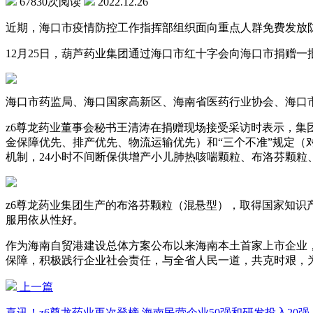
67830次阅读
2022.12.26
近期，海口市疫情防控工作指挥部组织面向重点人群免费发放防
12月25日，葫芦药业集团通过海口市红十字会向海口市捐赠一
海口市药监局、海口国家高新区、海南省医药行业协会、海口
z6尊龙药业董事会秘书王清涛在捐赠现场接受采访时表示，集
金保障优先、排产优先、物流运输优先）和“三个不准”规定（
机制，24小时不间断保供增产小儿肺热咳喘颗粒、布洛芬颗粒
z6尊龙药业集团生产的布洛芬颗粒（混悬型），取得国家知识
服用依从性好。
作为海南自贸港建设总体方案公布以来海南本土首家上市企业
保障，积极践行企业社会责任，与全省人民一道，共克时艰，
上一篇
喜讯！z6尊龙药业再次登榜 海南民营企业50强和研发投入20强