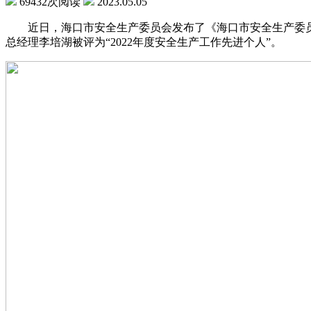
69432次阅读
2023.05.05
近日，海口市安全生产委员会发布了《海口市安全生产委员会关
总经理李培湖被评为“2022年度安全生产工作先进个人”。