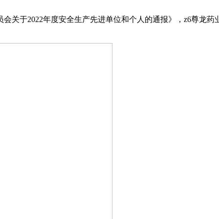
于2022年度安全生产先进单位和个人的通报》，z6尊龙药业集