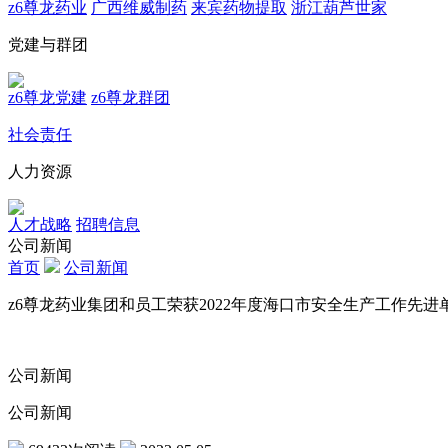
z6尊龙药业
广西维威制药
来宾药物提取
浙江葫芦世家
党建与群团
z6尊龙党建
z6尊龙群团
社会责任
人力资源
人才战略
招聘信息
公司新闻
首页
公司新闻
z6尊龙药业集团和员工荣获2022年度海口市安全生产工作先
公司新闻
公司新闻