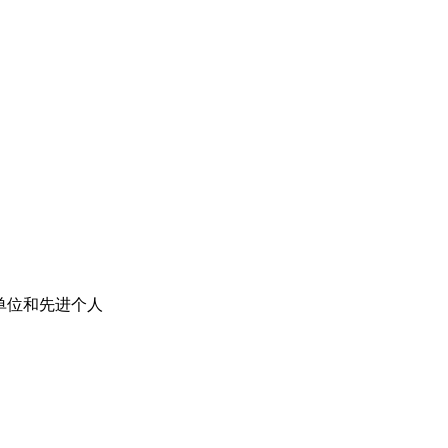
进单位和先进个人